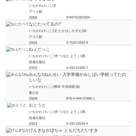
いちかわけいこ/文
アリス館
2006
9784752003304
なにたべてるの?
いちかわけいこ∥文 たかはしかずえ∥絵
アリス館
2004
4-7520-0263-9
ねぇだっこ
いちかわ けいこ∥作 つるた ようこ∥画
佼成出版社
2002
4-333-01990-7
みんな1ねんせい 入学準備かみしばい学校ってたの
しいな
いちかわけいこ∥脚本 中谷靖彦∥絵
童心社
2009
978-4-494-07968-1
おとうと
いちかわ けいこ∥作 つるた ようこ∥画
佼成出版社
2003
4-333-02034-4
げんきなかぼちゃ ともだちだいすき