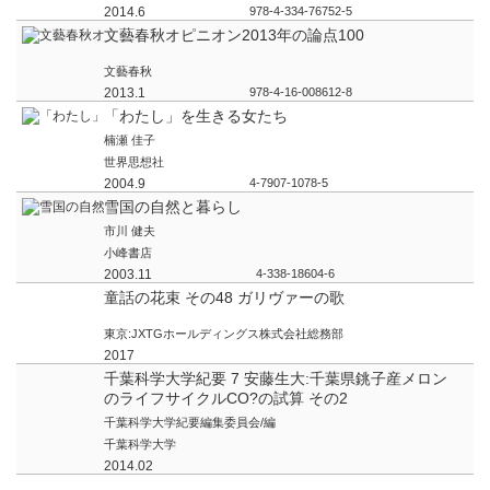
2014.6
978-4-334-76752-5
文藝春秋オピニオン2013年の論点100
文藝春秋
2013.1
978-4-16-008612-8
「わたし」を生きる女たち
楠瀬 佳子
世界思想社
2004.9
4-7907-1078-5
雪国の自然と暮らし
市川 健夫
小峰書店
2003.11
4-338-18604-6
童話の花束 その48 ガリヴァーの歌
東京:JXTGホールディングス株式会社総務部
2017
千葉科学大学紀要 7 安藤生大:千葉県銚子産メロン
のライフサイクルCO?の試算 その2
千葉科学大学紀要編集委員会/編
千葉科学大学
2014.02