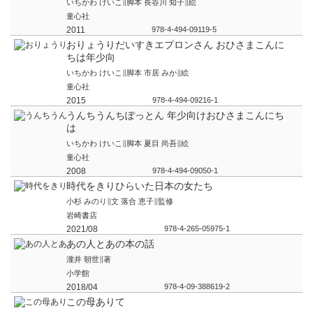
いちかわ けいこ∥脚本 長谷川 知子∥絵
童心社
2011
978-4-494-09119-5
おりょうりだいすきエプロンさん おひさまこんに
ちは年少向
いちかわ けいこ∥脚本 市居 みか∥絵
童心社
2015
978-4-494-09216-1
うんちうんちぽっとん 年少向けおひさまこんにち
は
いちかわ けいこ∥脚本 夏目 尚吾∥絵
童心社
2008
978-4-494-09050-1
時代をきりひらいた日本の女たち
小杉 みのり∥文 落合 恵子∥監修
岩崎書店
2021/08
978-4-265-05975-1
あの人とあの本の話
瀧井 朝世∥著
小学館
2018/04
978-4-09-388619-2
この母ありて