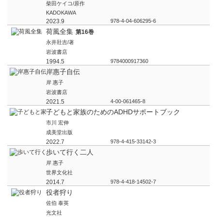
柴田ケイコ/原作
KADOKAWA
2023.9
978-4-04-606295-6
荷風全集
第16巻
永井壯吉/著
岩波書店
1994.5
9784000917360
岸惠子自伝
岸 惠子
岩波書店
2021.5
4-00-061465-8
子どもと家族のためのADHDサポートブック
市川 宏伸
成美堂出版
2022.7
978-4-415-33142-3
歩いて行く二人
岸 惠子
世界文化社
2014.7
978-4-418-14502-7
役者狩り
佐伯 泰英
光文社