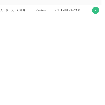
2017/10
978-4-378-04146-9
ただい えりこ∥訳
さ・え・ら書房
2