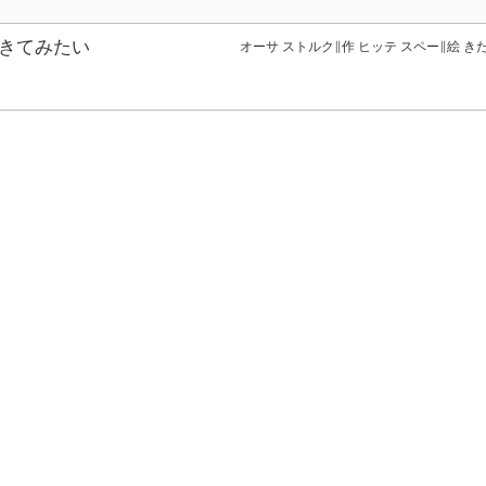
きてみたい
オーサ ストルク∥作 ヒッテ スペー∥絵 き