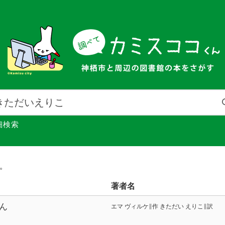
細検索
館。
著者名
ん
エマ ヴィルケ∥作 きただい えりこ∥訳