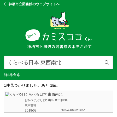
神栖市立図書館のウェブサイトへ
詳細検索
1件見つかりました。あと 1館。
くらべる日本 東西南北
おかべ たかし∥文 山出 高士∥写真
東京書籍
2018/08
978-4-487-81128-1