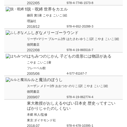
2022/05
978-4-7746-1573-8
脱・呪縛 世界をカエル
鎌田 實∥著 こやま こいこ∥絵
理論社
2018/12
978-4-652-20288-3
ふしぎなメリーゴーラウンド
リーザ=マリー ブルーム∥作 はたさわ ゆうこ∥訳 こやま こいこ∥絵
徳間書店
2022/08
978-4-19-865516-7
はちみつのじかん 子どもの造形には物語がある
こやま こいこ∥著
フレーベル館
2005/06
4-577-81167-7
ルルと魔法のぼうし
スーザン メドー∥作 おおつか のりこ∥訳 こやま こいこ∥絵
徳間書店
2009/07
978-4-19-862774-4
東大教授がおしえるやばい日本史 歴史ってすごい
ばかりじゃたのしくない
本郷 和人/監修
東京:ダイヤモンド社
2018.07
978-4-478-10395-1