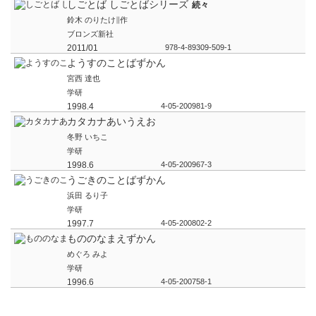
しごとば しごとばシリーズ
続々
鈴木 のりたけ∥作
ブロンズ新社
2011/01
978-4-89309-509-1
ようすのことばずかん
宮西 達也
学研
1998.4
4-05-200981-9
カタカナあいうえお
冬野 いちこ
学研
1998.6
4-05-200967-3
うごきのことばずかん
浜田 るり子
学研
1997.7
4-05-200802-2
もののなまえずかん
めぐろ みよ
学研
1996.6
4-05-200758-1