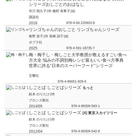
シリーズおしごとのおはなし
市川 朔久子∥作 種村 有希子∥絵
講談社
2018
978-4-06-220903-8
リンゴちゃんのおしごと リンゴちゃんシリーズ
角野 栄子∥作 長崎 訓子∥絵
ポプラ社
2025
978-4-591-18735-7
梅・梅干し・梅しごと大学教授が教えるすごい食べ
方大全 悩みの不調別梅レシピ最もいい食べ方事典
世界に誇る“日本のスーパーフード”シリーズ
文響社
978-4-86651-929-6
しごとば しごとばシリーズ
もっと
鈴木 のりたけ∥作
ブロンズ新社
2014/05
978-4-89309-583-1
しごとば しごとばシリーズ
[4] 東京スカイツリー
鈴木 のりたけ∥作
ブロンズ新社
2012/04
978-4-89309-542-8