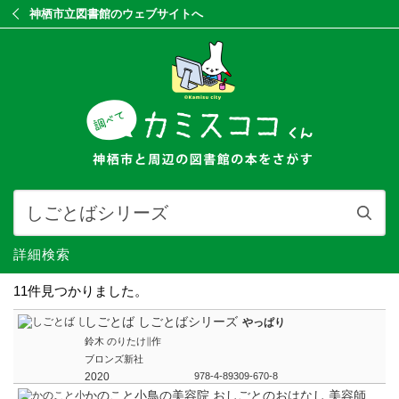
神栖市立図書館のウェブサイトへ
詳細検索
11件見つかりました。
しごとば しごとばシリーズ
やっぱり
鈴木 のりたけ∥作
ブロンズ新社
2020
978-4-89309-670-8
かのこと小鳥の美容院 おしごとのおはなし 美容師