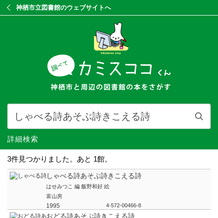
神栖市立図書館のウェブサイトへ
詳細検索
3件見つかりました。あと 1館。
しゃべる詩あそぶ詩きこえる詩
はせみつこ 編 飯野和好 絵
富山房
1995
4-572-00466-8
おどる詩あそぶ詩きこえる詩