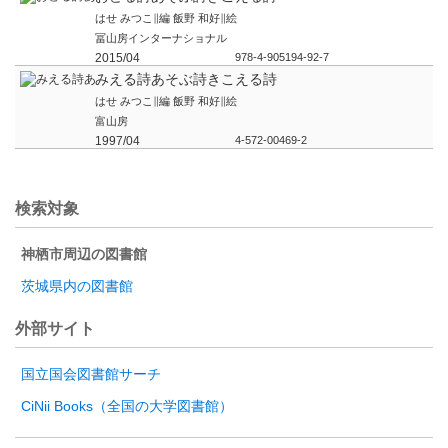
はせ みつこ∥編 飯野 和好∥絵
冨山房インターナショナル
2015/04
978-4-905194-92-7
みえる詩あそぶ詩きこえる詩
はせ みつこ∥編 飯野 和好∥絵
富山房
1997/04
4-572-00469-2
検索対象
神栖市周辺の図書館
茨城県内の図書館
外部サイト
国立国会図書館サーチ
CiNii Books（全国の大学図書館）