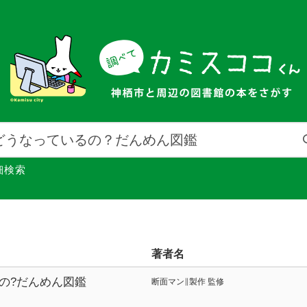
細検索
著者名
の?だんめん図鑑
断面マン∥製作 監修