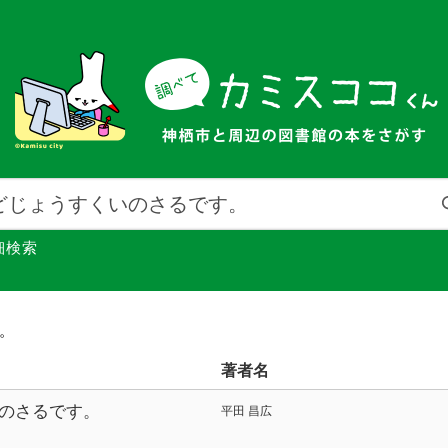
細検索
館。
著者名
のさるです。
平田 昌広