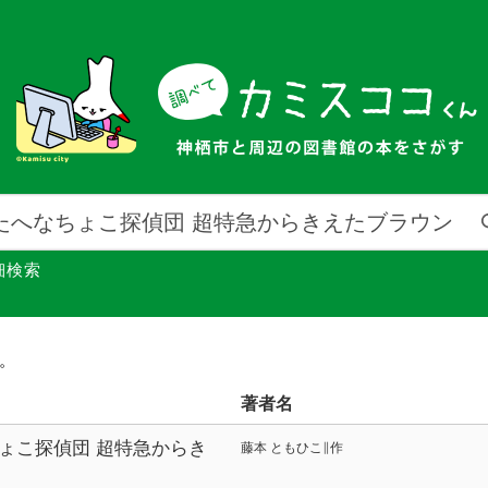
細検索
館。
著者名
ょこ探偵団 超特急からき
藤本 ともひこ∥作
わくわくえどうわ