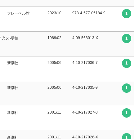
2023/10
978-4-577-05184-9
フレーベル館
1
1989/02
4-09-568013-X
村 光夫∥編集委員 吉行 淳之介∥編集委員 高橋 英夫∥編集委員 磯田 光一∥編集委員
小学館
1
2005/06
4-10-217036-7
新潮社
1
2005/06
4-10-217035-9
新潮社
1
2001/11
4-10-217027-8
新潮社
1
2001/11
4-10-217026-X
新潮社
1