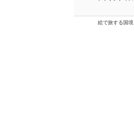
絵で旅する国境
百の顔を持つス
暴虐の奔流を止
暴虐の奔流を止
芥川賞全集
第2