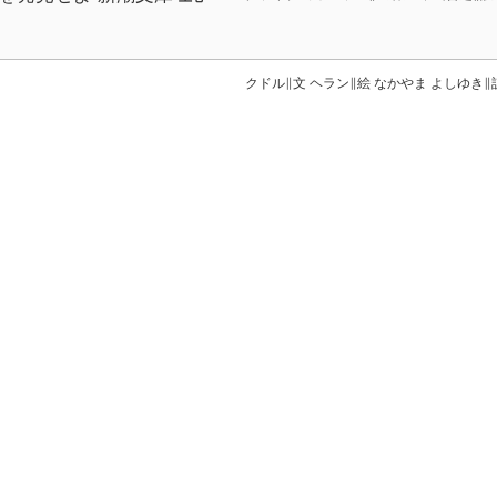
クドル∥文 ヘラン∥絵 なかやま よしゆき∥
パイ 新潮文庫
リドリー ピアスン∥[著] 中山 善之∥訳
めろ 新潮文庫
クライブ カッスラー 〔著〕 中山善之 訳
下巻
めろ 新潮文庫
クライブ カッスラー 〔著〕 中山善之 訳
上巻
火野葦平 〔ほか〕著
巻