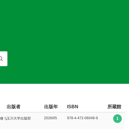
検索
出版者
出版年
所蔵館
ISBN
2026/05
978-4-472-06048-9
修 なかやま よしゆき∥訳
玉川大学出版部
1