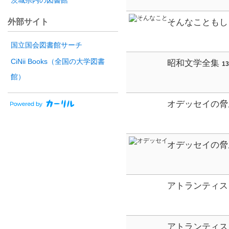
茨城県内の図書館
外部サイト
そんなこともし
国立国会図書館サーチ
CiNii Books（全国の大学図書
昭和文学全集
1
士郎 火野葦平 中山義
館）
オデッセイの脅
オデッセイの脅
アトランティス
アトランティス