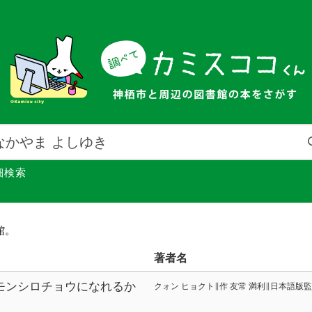
細検索
館。
著者名
ごモンシロチョウになれるか
クォン ヒョクト∥作 友常 満利∥日本語版監