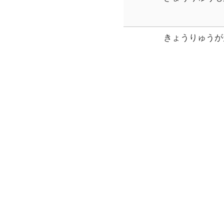
ょうりゅう
きょうりゅうが
ゅう
にん者きょうり
ゅう
空とぶきょうり
ゅう
謎解きホームル
謎解きホームル