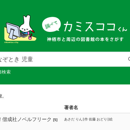
細検索
館。
著者名
! 偕成社ノベルフリーク
あさだ りん∥作 佐藤 おどり∥絵
[5]
事件