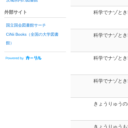
茨城県内の図書館
外部サイト
科学でナゾとき
黄金のヘビ事件
国立国会図書館サーチ
CiNii Books（全国の大学図書
科学でナゾとき
星空キャンプ事件
館）
科学でナゾとき
やまんばの屋敷事件
科学でナゾとき
社ノベルフリー
きょうりゅうの
りゅう
きょうりゅうも