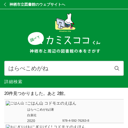
神栖市立図書館のウェブサイトへ
詳細検索
20件見つかりました。潮来市,鹿嶋市は時間がかかっていま
す。
ごはん山 コドモエのえほん
はらぺこめがね∥著
白泉社
2020
978-4-592-76263-8