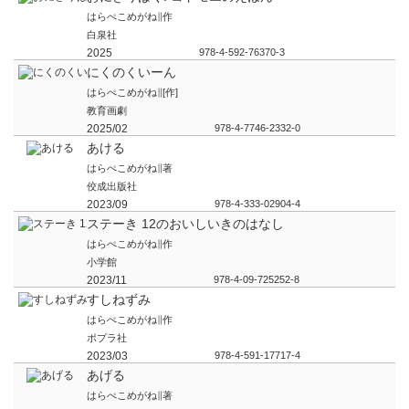
おにぎりぱく! コドモエのえほん
はらぺこめがね∥作
白泉社
2025
978-4-592-76370-3
にくのくいーん
はらぺこめがね∥[作]
教育画劇
2025/02
978-4-7746-2332-0
あける
はらぺこめがね∥著
佼成出版社
2023/09
978-4-333-02904-4
ステーき 12のおいしいきのはなし
はらぺこめがね∥作
小学館
2023/11
978-4-09-725252-8
すしねずみ
はらぺこめがね∥作
ポプラ社
2023/03
978-4-591-17717-4
あげる