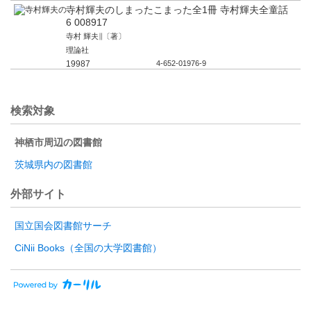
寺村輝夫のしまったこまった全1冊 寺村輝夫全童話
6 008917
寺村 輝夫∥〔著〕
理論社
19987
4-652-01976-9
検索対象
神栖市周辺の図書館
茨城県内の図書館
外部サイト
国立国会図書館サーチ
CiNii Books（全国の大学図書館）