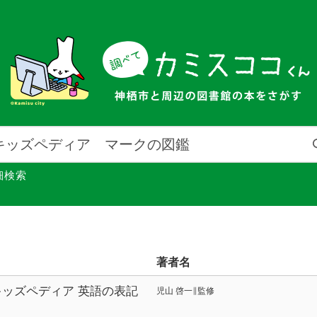
細検索
著者名
キッズペディア 英語の表記
児山 啓一∥監修