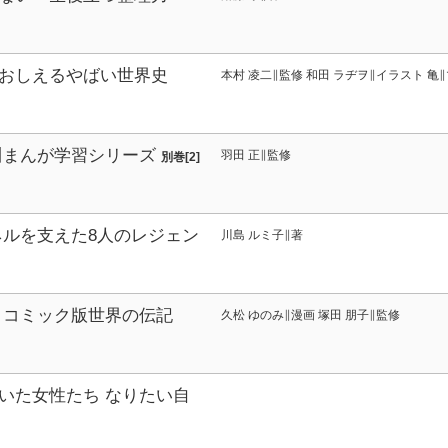
おしえるやばい世界史
本村 凌二∥監修 和田 ラヂヲ∥イラスト 亀
川まんが学習シリーズ
羽田 正∥監修
別巻[2]
ネルを支えた8人のレジェン
川島 ルミ子∥著
言葉
 コミック版世界の伝記
久松 ゆのみ∥漫画 塚田 朋子∥監修
いた女性たち なりたい自
文学・美術・芸能・文化編