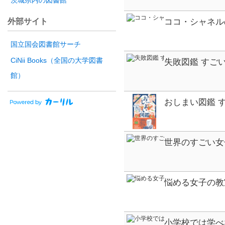
茨城県内の図書館
外部サイト
ココ・シャネル
する!ビジュア
国立国会図書館サーチ
CiNii Books（全国の大学図書
失敗図鑑 すご
館）
おしまい図鑑 
たか?
世界のすごい女
いた、歴史にの
悩める女子の教
た 新しい伝記
小学校では学べ