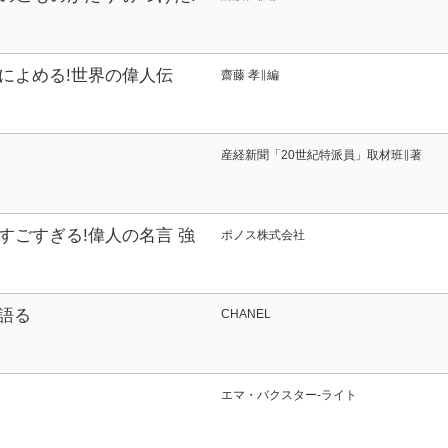
んこう!
によめる!世界の偉人伝
齋藤 孝∥編
産経新聞「20世紀特派員」取材班∥著
すごすぎる!偉人の名言 強
ポノス株式会社
ゃ編
を語る
CHANEL
エマ・バクスター‐ライト