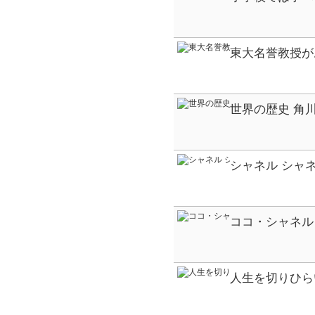
東大名誉教授が
世界の歴史 角
まんが人物事典
シャネル シャ
ドと生きている
ココ・シャネル
人生を切りひら
分になろう!
3 