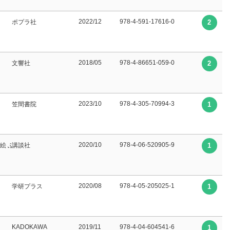
2022/12
978-4-591-17616-0
ポプラ社
2
2018/05
978-4-86651-059-0
文響社
2
2023/10
978-4-305-70994-3
笠間書院
1
2020/10
978-4-06-520905-9
絵 ふしみ みさを∥訳
講談社
1
2020/08
978-4-05-205025-1
学研プラス
1
KADOKAWA
2019/11
978-4-04-604541-6
1