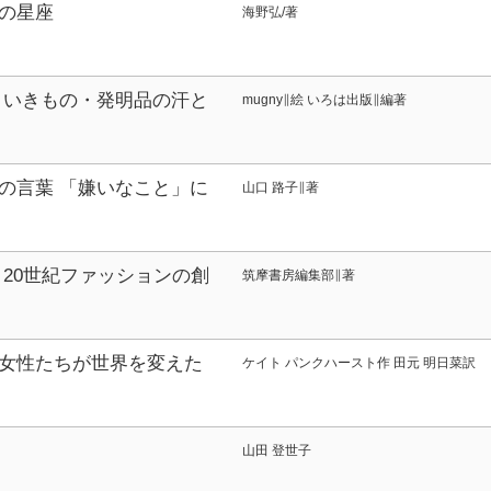
の星座
海野弘/著
・いきもの・発明品の汗と
mugny∥絵 いろは出版∥編著
めた図鑑
の言葉 「嫌いなこと」に
山口 路子∥著
だいわ文庫
 20世紀ファッションの創
筑摩書房編集部∥著
ョンデザイナー<フランス>
 ちくま評伝シリーズ<ポルトレ>
女性たちが世界を変えた
ケイト パンクハースト作 田元 明日菜訳
イ ナ ジョセイタチ ガ セカ
08018
山田 登世子