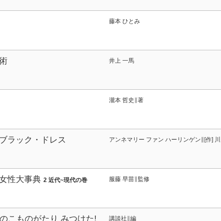
藤本 ひとみ
術
井上 一馬
瀧本 哲史∥著
ブラック・ドレス
アンネマリー ファン ハーリンゲン∥[作] 川
女性大事典
服藤 早苗∥監修
2 近代~現代の巻
なのこものがたり みつけた!
講談社∥編