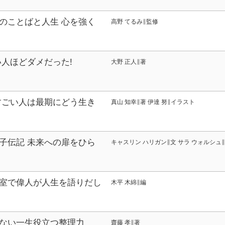
のことばと人生 心を強く
高野 てるみ∥監修
ル伝記
い人ほどダメだった!
大野 正人∥著
すごい人は最期にどう生き
真山 知幸∥著 伊達 努∥イラスト
子伝記 未来への扉をひら
キャスリン ハリガン∥文 サラ ウォルシュ∥
こる50人
室で偉人が人生を語りだし
木平 木綿∥編
シリーズ
ない一生役立つ整理力
齋藤 孝∥著