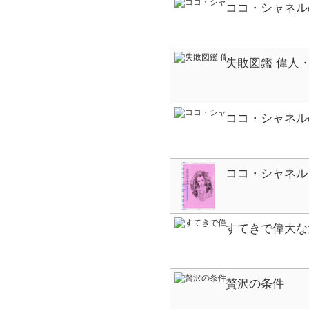
ココ・シャネル
失敗図鑑 偉人
涙の失敗をあつ
ココ・シャネル
忠実に生きる 
ココ・シャネル
造者 ファッシ
1883-1971
すてきで偉大な
ステキ デ イダ
イ オ カエタ 210
贅沢の条件