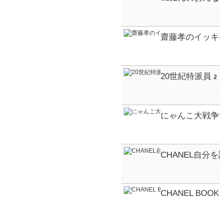
なりたいしゅじ
齋藤孝のイッキ
20世紀特派員
2
にゃんこ大戦争
く生きていくに
CHANEL自分
CHANEL BOOK