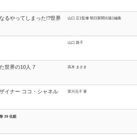
ー やさしく読めるビジュ
なるやってしまった!?世界
山口 正∥監修 朝日新聞出版∥編集
山口 路子
世界の10人 7
高木 まさき
ザイナー ココ・シャネル
実川元子 著
したい
巻 39 化粧