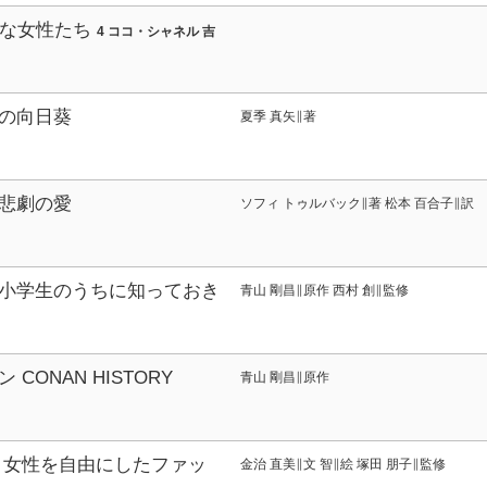
きな女性たち
4 ココ・シャネル 吉
ニータ・ロディック
の向日葵
夏季 真矢∥著
悲劇の愛
ソフィ トゥルバック∥著 松本 百合子∥訳
小学生のうちに知っておき
青山 剛昌∥原作 西村 創∥監修
103
CONAN HISTORY
青山 剛昌∥原作
S
シーズン2-4 美と歴史
 女性を自由にしたファッ
金治 直美∥文 智∥絵 塚田 朋子∥監修