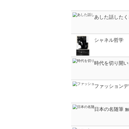
ションデザイナ
アル伝記
あした話したく
の偉人
シャネル哲学
時代を切り開いた
ファッションデ
こんな生き方が
日本の名随筆
別