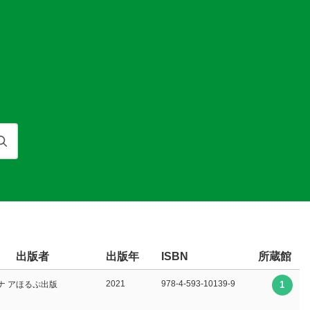
検索
出版者
出版年
所蔵館
ISBN
2021
978-4-593-10139-9
ナ アルベロ∥絵 実川 元子∥訳
ほるぷ出版
1