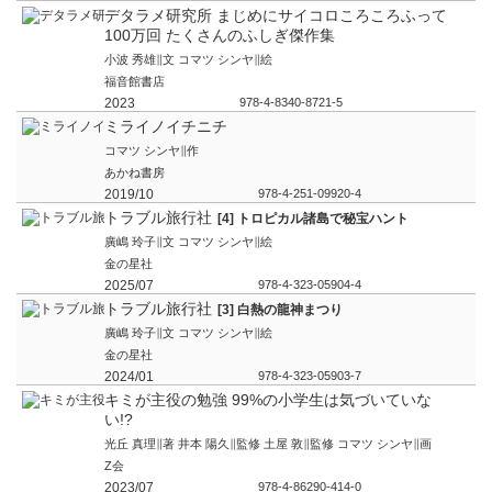
2019
978-4-8340-8463-4
デタラメ研究所 まじめにサイコロころころふって
100万回 たくさんのふしぎ傑作集
小波 秀雄∥文 コマツ シンヤ∥絵
福音館書店
2023
978-4-8340-8721-5
ミライノイチニチ
コマツ シンヤ∥作
あかね書房
2019/10
978-4-251-09920-4
トラブル旅行社
[4] トロピカル諸島で秘宝ハント
廣嶋 玲子∥文 コマツ シンヤ∥絵
金の星社
2025/07
978-4-323-05904-4
トラブル旅行社
[3] 白熱の龍神まつり
廣嶋 玲子∥文 コマツ シンヤ∥絵
金の星社
2024/01
978-4-323-05903-7
キミが主役の勉強 99%の小学生は気づいていな
い!?
光丘 真理∥著 井本 陽久∥監修 土屋 敦∥監修 コマツ シンヤ∥画
Z会