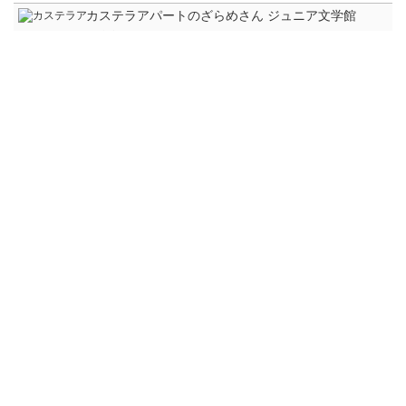
2023/07
978-4-86290-414-0
カステラアパートのざらめさん ジュニア文学館
島村 木綿子∥作 コマツ シンヤ∥絵
Gakken
2022/12
978-4-05-205613-0
ながれぼしのランドセル おはなしのまど
光丘 真理∥作 コマツ シンヤ∥絵
フレーベル館
2021/09
978-4-577-05008-8
こどもノーベル賞新聞 どこから読んでも面白い
若林 文高∥監修
世界文化社
2016/10
978-4-418-16827-9
脱走ペンギンを追いかけて いのちいきいきシリー
ズ
山本 省三∥作 コマツ シンヤ∥絵
佼成出版社
2016/03
978-4-333-02730-9
トラブル旅行社
[2] 魔獣牧場でホームステイ
廣嶋 玲子∥文 コマツ シンヤ∥絵
金の星社
2022/07
978-4-323-05902-0