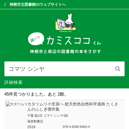
神栖市立図書館のウェブサイトへ
詳細検索
45件見つかりました。神栖市,潮来市は時間がかかっていま
す。
カタツムリ小笠原へ 総天然色自然科学漫画 たくさ
んのふしぎ傑作集
千葉 聡∥文 コマツ シンヤ∥絵
福音館書店