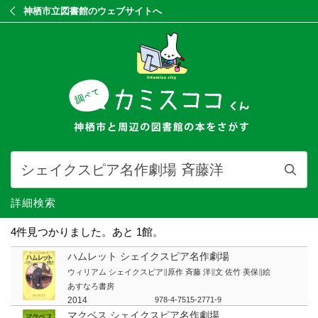
神栖市立図書館のウェブサイトへ
詳細検索
4件見つかりました。潮来市は時間がかかっています。
ハムレット シェイクスピア名作劇場
ウィリアム シェイクスピア∥原作 斉藤 洋∥文 佐竹 美保∥絵
あすなろ書房
2014
978-4-7515-2771-9
マクベス シェイクスピア名作劇場