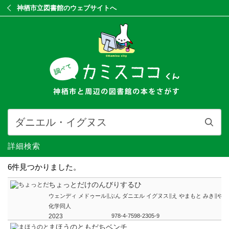
神栖市立図書館のウェブサイトへ
詳細検索
6件見つかりました。
ちょっとだけのんびりするひ
ウェンディ メドゥール∥ぶん ダニエル イグヌス∥え やまもと みき∥やく
化学同人
2023
978-4-7598-2305-9
まほうのともだちベンチ