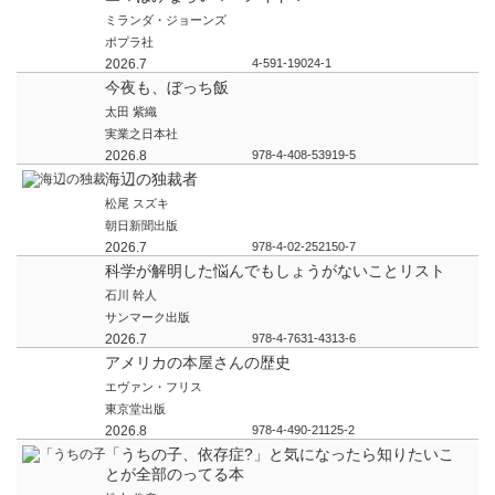
ミランダ・ジョーンズ
ポプラ社
2026.7
4-591-19024-1
今夜も、ぼっち飯
太田 紫織
実業之日本社
2026.8
978-4-408-53919-5
海辺の独裁者
松尾 スズキ
朝日新聞出版
2026.7
978-4-02-252150-7
科学が解明した悩んでもしょうがないことリスト
石川 幹人
サンマーク出版
2026.7
978-4-7631-4313-6
アメリカの本屋さんの歴史
エヴァン・フリス
東京堂出版
2026.8
978-4-490-21125-2
「うちの子、依存症?」と気になったら知りたいこ
とが全部のってる本