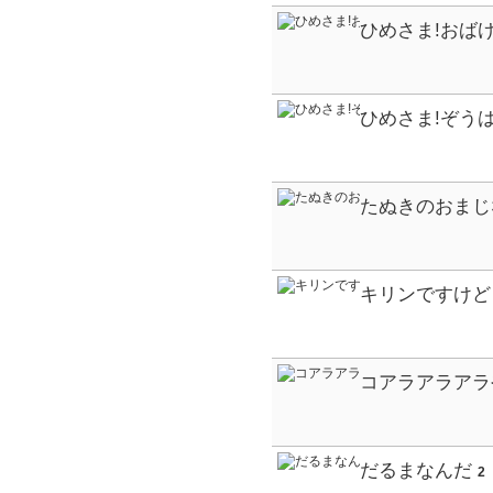
ひめさま!おば
る
ひめさま!ぞう
たぬきのおまじ
キリンですけど
コアラアラアラ
だるまなんだ
2