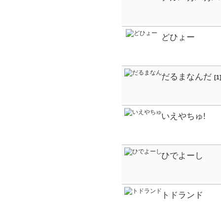
どひょー
だるまなんだ
[1
いえやちゅ!
ひでよーし
トドランド