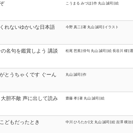
ぞ
こうまる みづほ∥作 丸山 誠司∥絵
くれないゆかいな日本語
今野 真二∥著 丸山 誠司∥イラスト
一の名句を鑑賞しよう 講談
松尾 芭蕉∥俳句 丸山 誠司∥絵 長谷川 櫂∥
がとうちゃくです ぐーん
丸山 誠司∥作
けえほん
 大胆不敵 声に出して読み
齋藤 孝∥著 丸山 誠司∥絵
リーズ
こどもだったとき
中川 ひろたか∥文 丸山 誠司∥絵 吉澤 穣治