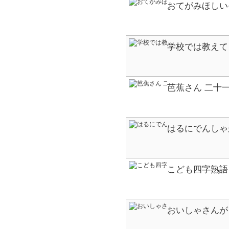
おてがみほしい
学校では教えて
14歳の世渡り術
芭蕉さん 二十
社の創作絵本
はるにでんしゃ
とひろがるしか
こども四字熟語
たい・こどもシ
おいしゃさんが