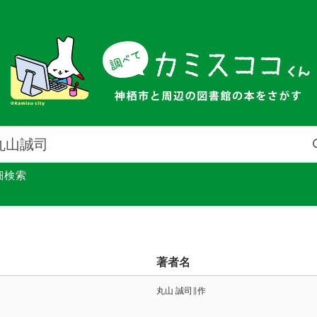
細検索
著者名
丸山 誠司∥作