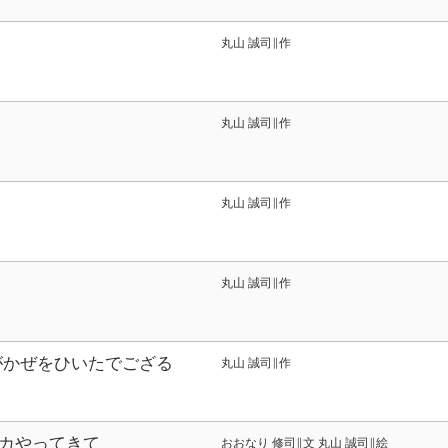
丸山 誠司∥作
丸山 誠司∥作
丸山 誠司∥作
丸山 誠司∥作
がかぜをひいたでござる
丸山 誠司∥作
カやってきて
おおなり 修司∥文 丸山 誠司∥絵