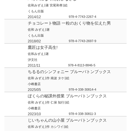
佐和みずえ∥著 宮尾和孝∥絵
くもん出版
2014/12
978-4-7743-2267-4
チョコレート物語 一粒のおくり物を伝えた男
佐和 みずえ∥著
くもん出版
2018/02
978-4-7743-2697-9
鷹匠は女子高生!
佐和みずえ∥著
汐文社
2011/11
978-4-8113-8846-5
ちるるのシンフォニー ブルーバトンブックス
佐和 みずえ∥作 南波 タケ∥絵
小峰書店
2025/05
978-4-338-30814-4
ぼくらの秘課外授業 ブルーバトンブックス
佐和 みずえ∥作 仁保 知行∥絵
小峰書店
2023/10
978-4-338-30811-3
じいちゃんの山小屋 ブルーバトンブックス
佐和 みずえ∥作 カシワイ∥絵