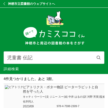
神栖市立図書館のウェブサイトへ
詳細検索
4件見つかりました。あと 1館。
ビアトリクス・ポター物語 ピーターラビットと自
然を守った人
キャティ ウーリー∥文 ジニー スー∥絵 中井 はるの∥訳 河野 芳英∥監修
化学同人
2023/09
978-4-7598-2309-7