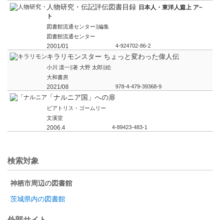
人物研究・伝記評伝図書目録
日本人・東洋人篇上 ア~
ト
図書館流通センター∥編集
図書館流通センター
2001/01
4-924702-86-2
キラリモンスター ちょっと変わった偉人伝
小川 凛一∥著 大野 太郎∥絵
大和書房
2021/08
978-4-479-39368-9
「ナルニア国」への扉
ビアトリス・ゴームリー
文溪堂
2006.4
4-89423-483-1
検索対象
神栖市周辺の図書館
茨城県内の図書館
外部サイト