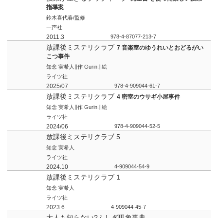
指導案
鈴木喜代春/監修
一声社
2011.3
978-4-87077-213-7
放課後ミステリクラブ
7 音楽室のゆうれいとおどるがい
こつ事件
知念 実希人∥作 Gurin.∥絵
ライツ社
2025/07
978-4-909044-61-7
放課後ミステリクラブ
4 密室のウサギ小屋事件
知念 実希人∥作 Gurin.∥絵
ライツ社
2024/06
978-4-909044-52-5
放課後ミステリクラブ 5
知念 実希人
ライツ社
2024.10
4-909044-54-9
放課後ミステリクラブ 1
知念 実希人
ライツ社
2023.6
4-909044-45-7
大人も知らない?ふしぎ現象事典