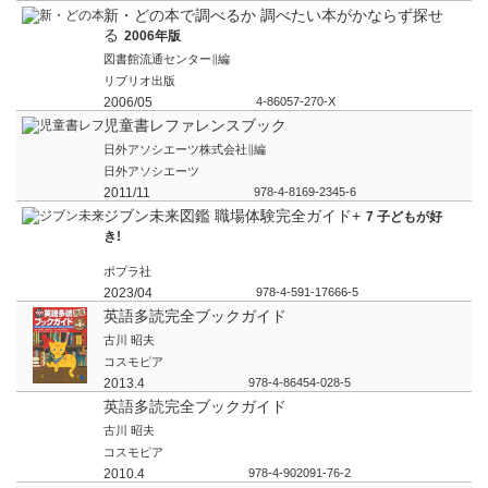
新・どの本で調べるか 調べたい本がかならず探せ
る
2006年版
図書館流通センター∥編
リブリオ出版
2006/05
4-86057-270-X
児童書レファレンスブック
日外アソシエーツ株式会社∥編
日外アソシエーツ
2011/11
978-4-8169-2345-6
ジブン未来図鑑 職場体験完全ガイド+
7 子どもが好
き!
ポプラ社
2023/04
978-4-591-17666-5
英語多読完全ブックガイド
古川 昭夫
コスモピア
2013.4
978-4-86454-028-5
英語多読完全ブックガイド
古川 昭夫
コスモピア
2010.4
978-4-902091-76-2