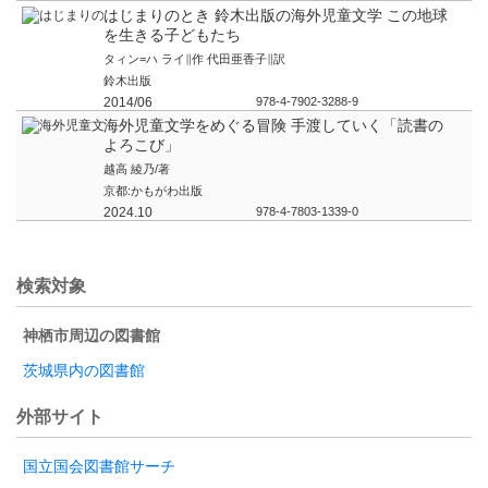
はじまりのとき 鈴木出版の海外児童文学 この地球
を生きる子どもたち
タィン=ハ ライ∥作 代田亜香子∥訳
鈴木出版
2014/06
978-4-7902-3288-9
海外児童文学をめぐる冒険 手渡していく「読書の
よろこび」
越高 綾乃/著
京都:かもがわ出版
2024.10
978-4-7803-1339-0
検索対象
神栖市周辺の図書館
茨城県内の図書館
外部サイト
国立国会図書館サーチ