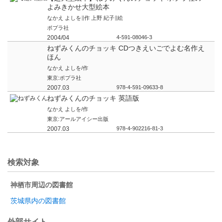
よみきかせ大型絵本
なかえ よしを∥作 上野 紀子∥絵
ポプラ社
2004/04
4-591-08046-3
ねずみくんのチョッキ CDつきえいごでよむ名作え
ほん
なかえ よしを/作
東京:ポプラ社
2007.03
978-4-591-09633-8
ねずみくんのチョッキ 英語版
なかえ よしを/作
東京:アールアイシー出版
2007.03
978-4-902216-81-3
検索対象
神栖市周辺の図書館
茨城県内の図書館
外部サイト