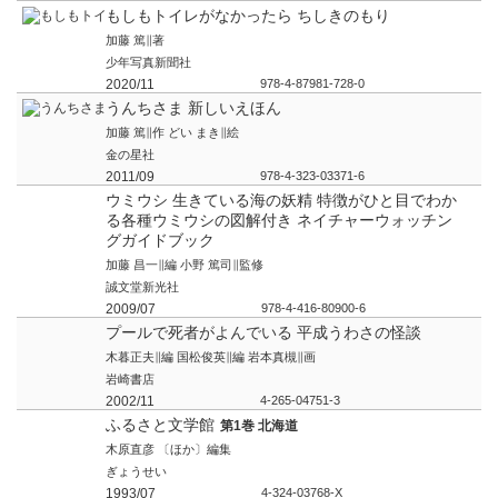
もしもトイレがなかったら ちしきのもり
加藤 篤∥著
少年写真新聞社
2020/11
978-4-87981-728-0
うんちさま 新しいえほん
加藤 篤∥作 どい まき∥絵
金の星社
2011/09
978-4-323-03371-6
ウミウシ 生きている海の妖精 特徴がひと目でわか
る各種ウミウシの図解付き ネイチャーウォッチン
グガイドブック
加藤 昌一∥編 小野 篤司∥監修
誠文堂新光社
2009/07
978-4-416-80900-6
プールで死者がよんでいる 平成うわさの怪談
木暮正夫∥編 国松俊英∥編 岩本真槻∥画
岩崎書店
2002/11
4-265-04751-3
ふるさと文学館
第1巻 北海道
木原直彦 〔ほか〕編集
ぎょうせい
1993/07
4-324-03768-X