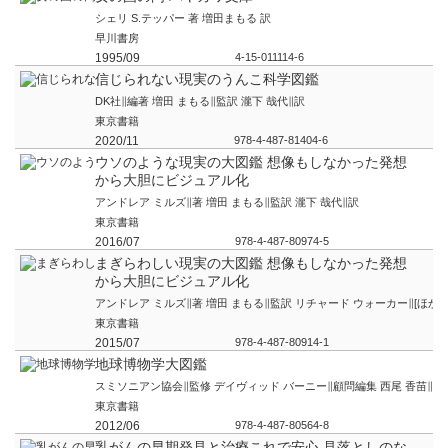
増田 まもる∥監修
東京書籍
2020/12
978-4-487-81428-2
女の国の門 ハヤカワ文庫
シェリ S.テッパー 著 増田まもる 訳
早川書房
1995/09
4-15-011114-6
信じられない現実のうんこ科学図鑑
DK社∥編著 増田 まもる∥監訳 瀧下 哉代∥訳
東京書籍
2020/11
978-4-487-81404-6
ウソのような現実の大図鑑 想像もしなかった発想
から大胆にビジュアル化
アンドレア ミルズ∥著 増田 まもる∥監訳 瀧下 哉代∥訳
東京書籍
2016/07
978-4-487-80974-5
まぎらわしい現実の大図鑑 想像もしなかった発想
から大胆にビジュアル化
アンドレア ミルズ∥著 増田 まもる∥監訳 リチャード ウォーカー∥[ほか]
東京書籍
2015/07
978-4-487-80914-1
地球博物学大図鑑