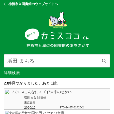
神栖市立図書館のウェブサイトへ
詳細検索
27件見つかりました。あと 1館。
地球博物学大図鑑
スミソニアン協会∥監修 デイヴィッド バーニー∥顧問編集 西尾 香苗∥訳 
東京書籍
2024/09
978-4-487-81607-1
こんなにスゴイ!未来のせかい