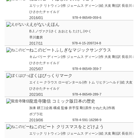
エリック リトウィン∥作 ジェームス ディーン∥絵 大友 剛∥訳 長谷川 義
ひさかたチャイルド
2016/01
978-4-86549-059-6
えがないえほん
B.J.ノヴァク∥さく おおとも たけし∥やく
早川書房
2017/11
978-4-15-209724-8
ねこのピートふしぎなマジックサングラス
キムバリー ディーン∥作 ジェームス ディーン∥作 大友 剛∥訳 長谷川 義
ひさかたチャイルド
2025/07
978-4-86549-359-7
ぼくはびっくりマーク
エイミー クラウス ローゼンタール∥作 トム リヒテンヘルド∥絵 大友 剛
ひさかたチャイルド
2023/01
978-4-86549-289-7
龍造寺隆信 コミック版日本の歴史
加来 耕三∥企画 構成 監修 井手窪 剛∥原作 かねた丸∥作画
ポプラ社
2019/06
978-4-591-16298-9
ねこのピート クリスマスをとどけよう
エリック リトウィン∥作 ジェームス ディーン∥絵 大友 剛∥訳 長谷川 義