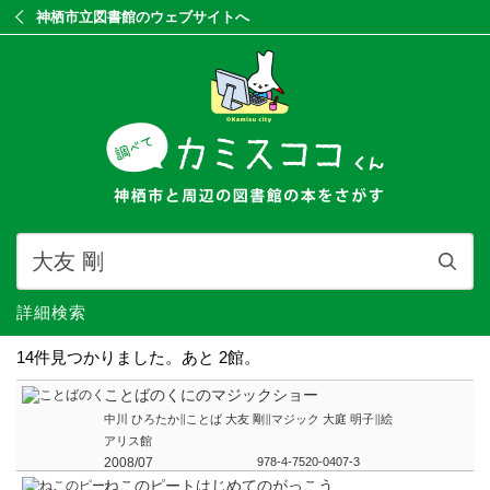
神栖市立図書館のウェブサイトへ
詳細検索
14件見つかりました。あと 2館。
ことばのくにのマジックショー
中川 ひろたか∥ことば 大友 剛∥マジック 大庭 明子∥絵
アリス館
2008/07
978-4-7520-0407-3
ねこのピートはじめてのがっこう