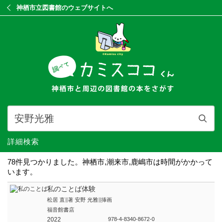
神栖市立図書館のウェブサイトへ
詳細検索
78件見つかりました。神栖市,潮来市,鹿嶋市は時間がかかって
います。
私のことば体験
松居 直∥著 安野 光雅∥挿画
福音館書店
2022
978-4-8340-8672-0