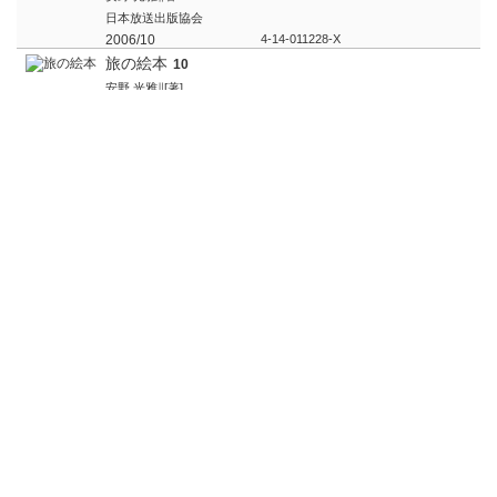
日本放送出版協会
2006/10
4-14-011228-X
旅の絵本
10
安野 光雅∥[著]
福音館書店
2022/01
978-4-8340-8642-3
旅の絵本
6
安野 光雅∥[著]
福音館書店
2004/10
4-8340-2014-2
洛中洛外
春夏編
安野 光雅∥絵 文
産経新聞出版
2021/08
978-4-8191-1400-4
会えてよかった
安野 光雅∥著
朝日新聞出版
2013/12
978-4-02-251131-7
絵のある自伝
安野 光雅∥著
文藝春秋