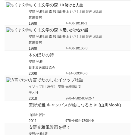
ちくま文学の森
10 賭けと人生
安野 光雅∥編 森 毅∥編 井上 ひさし∥編 池内 紀∥編
筑摩書房
1988
4-480-10110-1
ちくま文学の森
6 思いがけない話
安野 光雅∥編 森 毅∥編 井上 ひさし∥編 池内 紀∥編
筑摩書房
1988
4-480-10106-3
木のぼりの詩
安野 光雅
日本放送出版協会
2008
4-14-009343-6
方言でたのしむイソップ物語
イソップ∥〔原作〕 安野 光雅∥絵 文
平凡社
2018
978-4-582-83782-7
安野光雅 キャンバスが絵になるとき (山川MooK)
山川出版社
2011
978-4-634-17004-9
安野光雅風景画を描く
安野/光雅∥著