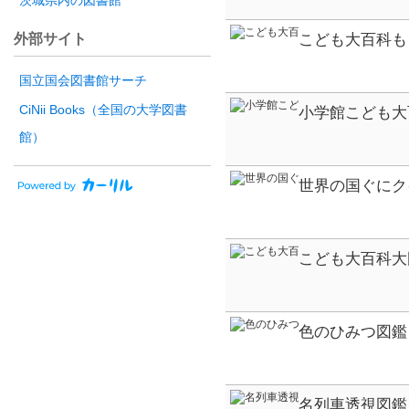
茨城県内の図書館
外部サイト
こども大百科も
ペディア
国立国会図書館サーチ
CiNii Books（全国の大学図書
小学館こども大
ペディア 小学
館）
世界の国ぐにク
ペディア
こども大百科大
キッズペディア
色のひみつ図鑑
名列車透視図鑑