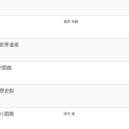
廣田 幸嗣
世界遺産
?図鑑
歴史館
り図鑑
望月 修