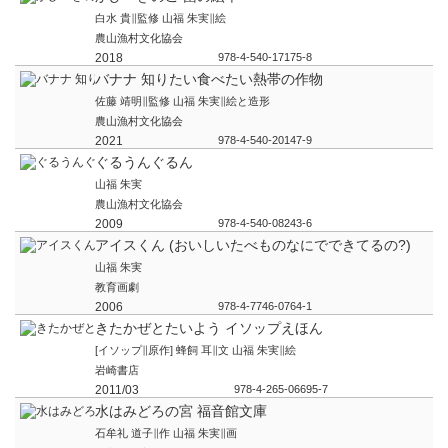
白水 貴∥監修 山福 朱実∥絵
農山漁村文化協会
2018
978-4-540-17175-8
バナナ 知りたい食べたい熱帯の作物
佐藤 靖明∥監修 山福 朱実∥絵と造形
農山漁村文化協会
2021
978-4-540-20147-9
ぐるうんぐるん
山福 朱実
農山漁村文化協会
2009
978-4-540-08243-6
アイスくん (おいしいたべものなにでできてるの?)
山福 朱実
教育画劇
2006
978-4-7746-0764-1
きたかぜとたいよう イソップえほん
[イソップ∥原作] 蜂飼 耳∥文 山福 朱実∥絵
岩崎書店
2011/03
978-4-265-06695-7
水はみどろの宮 福音館文庫
石牟礼 道子∥作 山福 朱実∥画