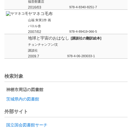
福音館書店
2016/03
978-4-8340-8251-7
ヤマネコ毛布
山福 朱実∥作 画
パロル舎
2007/02
978-4-89419-066-5
地球と宇宙のおはなし
[講談社の翻訳絵本]
チョンチャンフン/文
講談社
2009.7
978-4-06-283033-1
検索対象
神栖市周辺の図書館
茨城県内の図書館
外部サイト
国立国会図書館サーチ