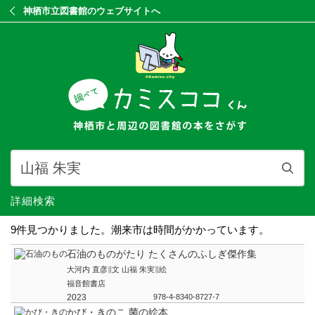
神栖市立図書館のウェブサイトへ
詳細検索
9件見つかりました。潮来市は時間がかかっています。
石油のものがたり たくさんのふしぎ傑作集
大河内 直彦∥文 山福 朱実∥絵
福音館書店
2023
978-4-8340-8727-7
かび・きのこ 菌の絵本