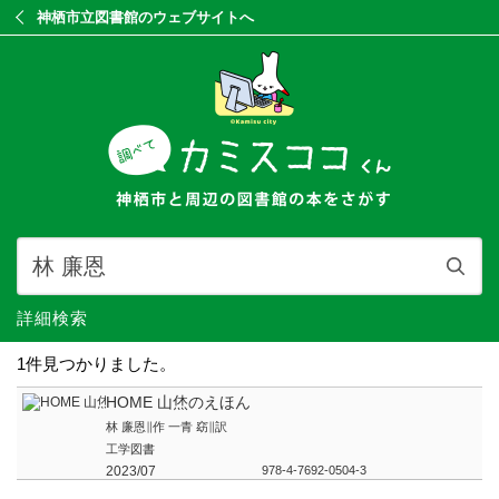
神栖市立図書館のウェブサイトへ
詳細検索
1件見つかりました。
HOME 山烋のえほん
林 廉恩∥作 一青 窈∥訳
工学図書
2023/07
978-4-7692-0504-3