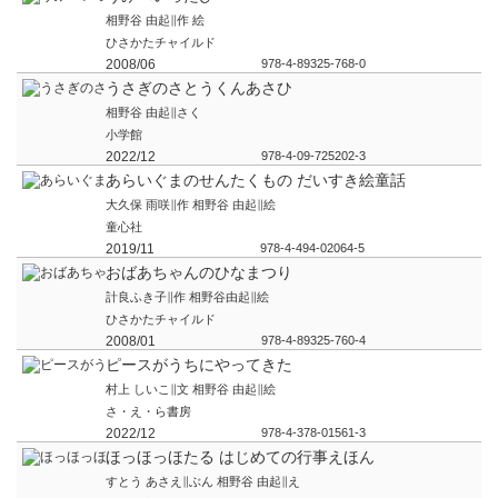
相野谷 由起∥作 絵
ひさかたチャイルド
2008/06
978-4-89325-768-0
うさぎのさとうくんあさひ
相野谷 由起∥さく
小学館
2022/12
978-4-09-725202-3
あらいぐまのせんたくもの だいすき絵童話
大久保 雨咲∥作 相野谷 由起∥絵
童心社
2019/11
978-4-494-02064-5
おばあちゃんのひなまつり
計良ふき子∥作 相野谷由起∥絵
ひさかたチャイルド
2008/01
978-4-89325-760-4
ピースがうちにやってきた
村上 しいこ∥文 相野谷 由起∥絵
さ・え・ら書房
2022/12
978-4-378-01561-3
ほっほっほたる はじめての行事えほん
すとう あさえ∥ぶん 相野谷 由起∥え