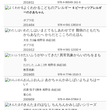
2018/11
978-4-86549-161-6
よくわかるこどものアレルギー
6 ピーナッツアレルギ
ーのさあちゃん
ポプラ社
2014/04
978-4-591-13810-6
わたしはいまとてもしあわせです 難病のともだち
からあなたへ からだとこころのえほん
大住 力∥編 相野谷 由起∥絵
ポプラ社
2010/12
978-4-591-12192-4
たいふうがやってきた! 異常気象からいのちをまも
る
たけした ふみこ∥作 相野谷 由起∥絵
教育画劇
2019/05
978-4-7746-1510-3
おんぶおんぶ あかちゃんかみしばいよちよちはー
い!
武鹿 悦子∥脚本 相野谷 由起∥絵
童心社
2009/09
978-4-494-07964-3
きんたまのはなし ちんちんかみしばいシリーズ