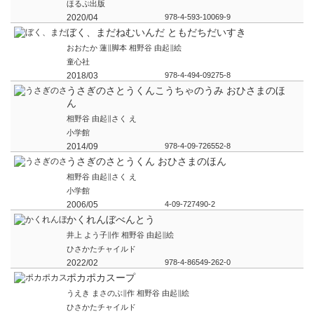
ほるぷ出版
2020/04
978-4-593-10069-9
ぼく、まだねむいんだ ともだちだいすき
おおたか 蓮∥脚本 相野谷 由起∥絵
童心社
2018/03
978-4-494-09275-8
うさぎのさとうくんこうちゃのうみ おひさまのほ
ん
相野谷 由起∥さく え
小学館
2014/09
978-4-09-726552-8
うさぎのさとうくん おひさまのほん
相野谷 由起∥さく え
小学館
2006/05
4-09-727490-2
かくれんぼべんとう
井上 よう子∥作 相野谷 由起∥絵
ひさかたチャイルド
2022/02
978-4-86549-262-0
ポカポカスープ
うえき まさのぶ∥作 相野谷 由起∥絵
ひさかたチャイルド