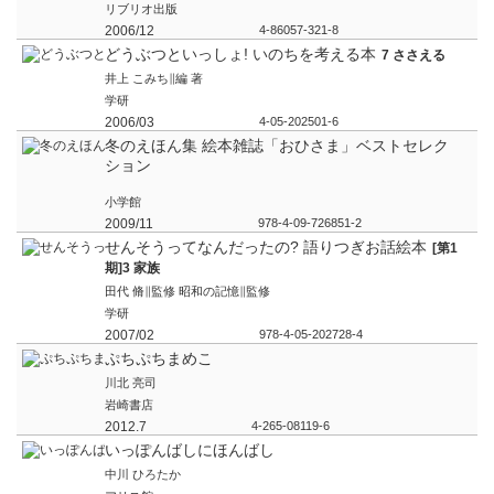
リブリオ出版
2006/12
4-86057-321-8
どうぶつといっしょ! いのちを考える本
7 ささえる
井上 こみち∥編 著
学研
2006/03
4-05-202501-6
冬のえほん集 絵本雑誌「おひさま」ベストセレク
ション
小学館
2009/11
978-4-09-726851-2
せんそうってなんだったの? 語りつぎお話絵本
[第1
期]3 家族
田代 脩∥監修 昭和の記憶∥監修
学研
2007/02
978-4-05-202728-4
ぷちぷちまめこ
川北 亮司
岩崎書店
2012.7
4-265-08119-6
いっぽんばしにほんばし
中川 ひろたか