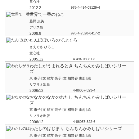
童心社
2012.2
978-4-494-09129-4
世界で一番のねこ
藤野 恵美
アリス館
2008.9
978-4-7520-0417-2
たんぽぽいろのてぶくろ
さえぐさ ひろこ
童心社
2005.12
4-494-08981-8
わたしがうまれるとき ちんちんかみしばいシリー
ズ
東 市子∥文 緒方 亮子∥文 相野谷 由起∥絵
リブリオ出版
2006/12
4-86057-323-4
おなかのなかのわたし ちんちんかみしばいシリー
ズ
東 市子∥文 緒方 亮子∥文 相野谷 由起∥絵
リブリオ出版
2006/12
4-86057-322-6
わたしのはじまり ちんちんかみしばいシリーズ
東 市子∥文 緒方 亮子∥文 相野谷 由起∥絵