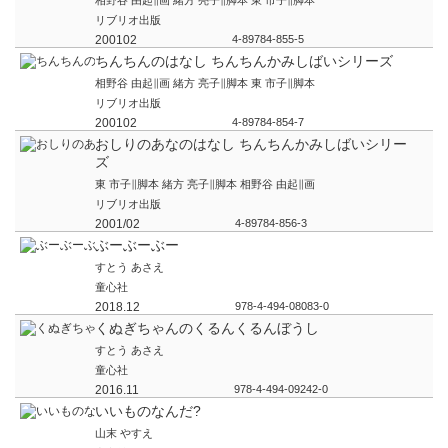
相野谷 由起∥画 緒方 亮子∥脚本 東 市子∥脚本
リブリオ出版
200102
4-89784-855-5
ちんちんのはなし ちんちんかみしばいシリーズ
相野谷 由起∥画 緒方 亮子∥脚本 東 市子∥脚本
リブリオ出版
200102
4-89784-854-7
おしりのあなのはなし ちんちんかみしばいシリー
ズ
東 市子∥脚本 緒方 亮子∥脚本 相野谷 由起∥画
リブリオ出版
2001/02
4-89784-856-3
ぶーぶーぶー
すとう あさえ
童心社
2018.12
978-4-494-08083-0
くぬぎちゃんのくるんくるんぼうし
すとう あさえ
童心社
2016.11
978-4-494-09242-0
いいものなんだ?
山末 やすえ