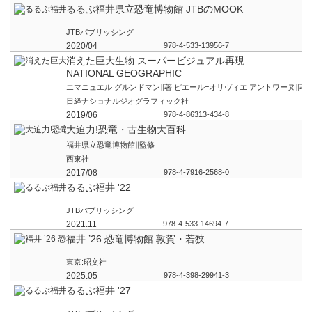
るるぶ福井県立恐竜博物館 JTBのMOOK
JTBパブリッシング
2020/04
978-4-533-13956-7
消えた巨大生物 スーパービジュアル再現
NATIONAL GEOGRAPHIC
エマニュエル グルンドマン∥著 ピエール=オリヴィエ アントワーヌ∥著
日経ナショナルジオグラフィック社
2019/06
978-4-86313-434-8
大迫力!恐竜・古生物大百科
福井県立恐竜博物館∥監修
西東社
2017/08
978-4-7916-2568-0
るるぶ福井 '22
JTBパブリッシング
2021.11
978-4-533-14694-7
福井 ’26 恐竜博物館 敦賀・若狭
東京:昭文社
2025.05
978-4-398-29941-3
るるぶ福井 '27