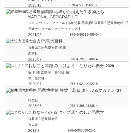
2023/11
978-4-533-15663-2
絶滅動物図鑑 地球から消えた生き物たち
NATIONAL GEOGRAPHIC
ジョン ウィットフィールド∥著 竹花 秀春∥訳 福井県立恐竜博物館∥日
日経ナショナルジオグラフィック社
2021/06
978-4-86313-498-0
大迫力!恐竜大百科
福井県立恐竜博物館∥監修
西東社
2025/07
978-4-7916-3406-4
おしごと年鑑 みつけよう、なりたい自分
2020
谷 和樹∥監修 朝日新聞社∥編
朝日新聞社
2020/07
978-4-02-100922-8
福井 恐竜博物館 敦賀・若狭 まっぷるマガジン
'27
昭文社
2026/05
978-4-398-21838-4
これならわかる!クイズ式たのしい恐竜学
福井県立恐竜博物館
今人舎
2013.7
978-4-905530-25-1