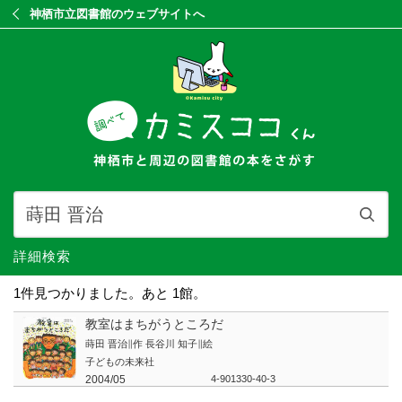
神栖市立図書館のウェブサイトへ
詳細検索
1件見つかりました。あと 1館。
教室はまちがうところだ
蒔田 晋治∥作 長谷川 知子∥絵
子どもの未来社
2004/05
4-901330-40-3