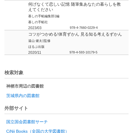
何げなくて恋しい記憶 随筆集あなたの暮らしを教
えてください
暮しの手帖編集部∥編
暮しの手帖社
2023/03
978-4-7660-0229-4
コツがつかめる!体育ずかん 見る知る考えるずかん
遠山 健太∥監修
ほるぷ出版
2020/11
978-4-593-10179-5
検索対象
神栖市周辺の図書館
茨城県内の図書館
外部サイト
国立国会図書館サーチ
CiNii Books（全国の大学図書館）